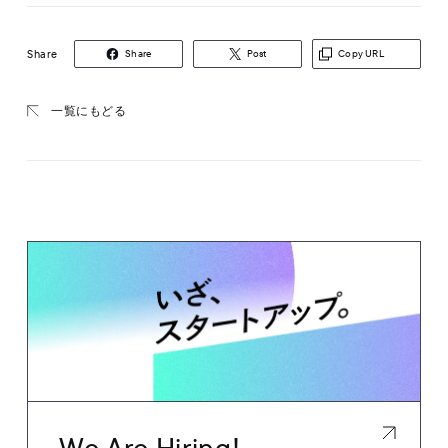
Share
Share
Post
Copy URL
一覧にもどる
We Are Hiring!