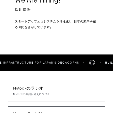
採用情報
スタートアップエコシステムを活性化し、日本の未来を創
る仲間をさがしています。
FRASTRUCTURE FOR JAPAN'S DECACORNS
BUILDING
Nstockのラジオ
Nstockの裏側が見えるラジオ