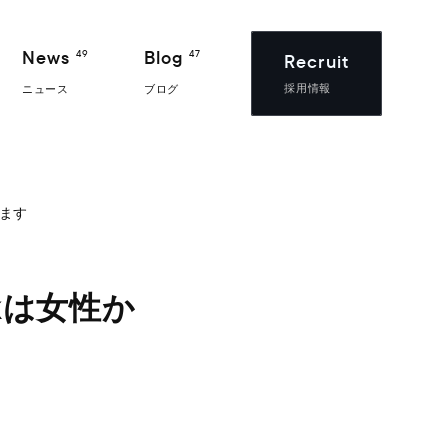
News
Blog
49
47
Recruit
採用情報
ニュース
ブログ
します
ckは女性か